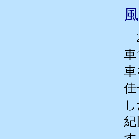
風
2
車
車
佳
し
紀
す